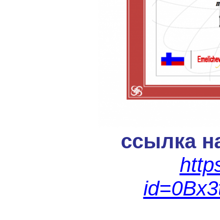
ссылка н
http
id=0Bx