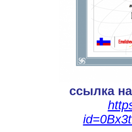
ссылка н
http
id=0Bx3