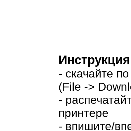
Инструкция
- скачайте п
(File -> Down
- распечатай
принтере
- впишите/вп