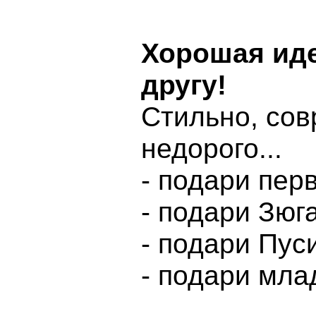
Хорошая иде
другу!
Стильно, со
недорого...
- подари пер
- подари Зюг
- подари Пус
- подари мла