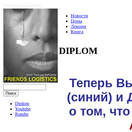
News for the Friends
Новости
Цены
Лекции
Книга
DIPLOM
Теперь В
(синий) и
Diplom
о том, чт
Youtube
Rutube